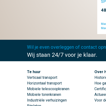
SP
48
Max
Max
Wil je even overleggen of contact o
Wij staan 24/7 voor je klaar.
Te huur
Over 
Verticaal transport
Histori
Horizontaal transport
Hoe ga
Mobiele telescoopkranen
Certifi
Mobiele torenkranen
Actuee
Industriële verhuizingen
Voor d
Rijplaten