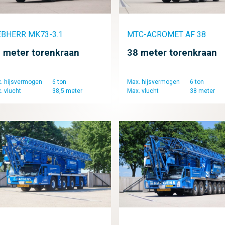
EBHERR MK73-3.1
MTC-ACROMET AF 38
 meter torenkraan
38 meter torenkraan
. hijsvermogen
6 ton
Max. hijsvermogen
6 ton
. vlucht
38,5 meter
Max. vlucht
38 meter