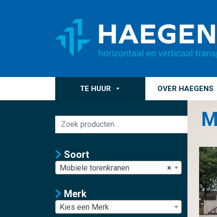
TE HUUR
OVER HAEGENS
M
Zoeken
naar:
Soort
Mobiele torenkranen
×
Merk
Kies een Merk