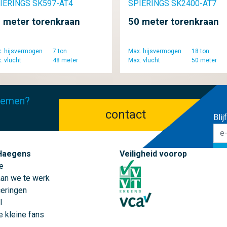
IERINGS SK597-AT4
SPIERINGS SK2400-AT7
 meter torenkraan
50 meter torenkraan
. hijsvermogen
7 ton
Max. hijsvermogen
18 ton
. vlucht
48 meter
Max. vlucht
50 meter
pnemen?
contact
Bli
sc
Haegens
Veiligheid voorop
e
an we te werk
ceringen
l
e kleine fans