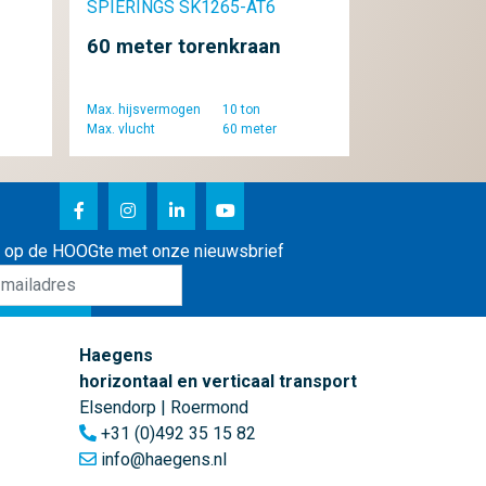
SPIERINGS SK1265-AT6
60 meter torenkraan
Max. hijsvermogen
10 ton
Max. vlucht
60 meter
jf op de HOOGte met onze nieuwsbrief
hrijf me in
Haegens
horizontaal en verticaal transport
Elsendorp | Roermond
+31 (0)492 35 15 82
info@haegens.nl