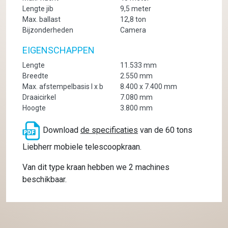
Lengte jib
9,5 meter
Max. ballast
12,8 ton
Bijzonderheden
Camera
EIGENSCHAPPEN
Lengte
11.533 mm
Breedte
2.550 mm
Max. afstempelbasis l x b
8.400 x 7.400 mm
Draaicirkel
7.080 mm
Hoogte
3.800 mm
Download
de specificaties
van de 60 tons
Liebherr mobiele telescoopkraan.
Van dit type kraan hebben we 2 machines
beschikbaar.