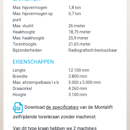
Max. hijsvermogen
1,8 ton
Max. hijsvermogen op
0,7 ton
punt
Max. vlucht
26 meter
Haakhoogte
18,75 meter
Max. haakhoogte
25,9 meter
Torenhoogte
21,65 meter
Bijzonderheden
Radiografisch bestuurbaar
EIGENSCHAPPEN
Lengte
12.100 mm
Breedte
2.800 mm
Max. afstempelbasis l x b
5.000 x 5.000 mm
Draaicirkel
4.260 mm
Hoogte
3.100 mm
Download
de specificaties
van de Montalift
zelfrijdende torenkraan zonder machinist.
Van dit type kraan hebben we 2 machines