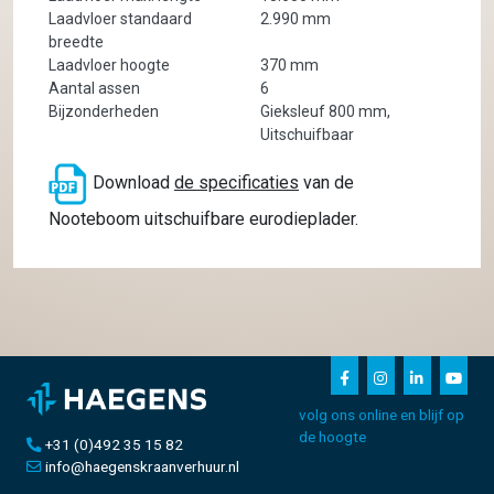
Laadvloer standaard
2.990 mm
breedte
Laadvloer hoogte
370 mm
Aantal assen
6
Bijzonderheden
Gieksleuf 800 mm,
Uitschuifbaar
Download
de specificaties
van de
Nooteboom uitschuifbare eurodieplader.
volg ons online en blijf op
de hoogte
+31 (0)492 35 15 82
info@haegenskraanverhuur.nl