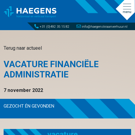
+31 (0)492 35 15 82
info@haegenskraanverhuur.nl
Terug naar actueel
VACATURE FINANCIËLE
ADMINISTRATIE
7 november 2022
GEZOCHT ÉN GEVONDEN